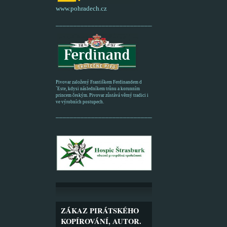
www.pohradech.cz
____________________________________________
Pivovar založený Františkem Ferdinandem d
´Este, kdysi následníkem trůnu a korunním
princem českým. Pivovar zůstává věrný tradici i
ve výrobních postupech.
_________________________________________
ZÁKAZ PIRÁTSKÉHO
KOPÍROVÁNÍ, AUTOR.