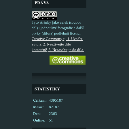
PRÁVA
Tyto stránky jako celek (soubor
děl) i jednotlivé fotografie a další
prvky (dílo/a) podléhají licenci
Creative Commons, tj. 1. Uveďte
autora, 2. Neužívejte dílo
komerčně, 3. Nezasahujte do díla.
STATISTIKY
Celkem:
4395187
Měsíc:
82187
Den:
2363
Online:
51