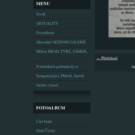
MENU
Úvod
AKTUALITY
Fotoalbum
Abecední SEZNAM GALERIÍ
Dělení HRAD, TVRZ, ZÁMEK,
...
← Předchozí
O stránkách pohradech.cz
Au
Sympatizující, Přátelé, Autoři
Archiv výročí
FOTOALBUM
Cizí kraje
Jižní Čechy