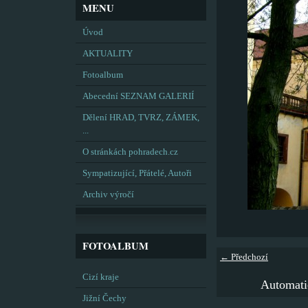
MENU
Úvod
AKTUALITY
Fotoalbum
Abecední SEZNAM GALERIÍ
Dělení HRAD, TVRZ, ZÁMEK,
...
O stránkách pohradech.cz
Sympatizující, Přátelé, Autoři
Archiv výročí
FOTOALBUM
← Předchozí
Cizí kraje
Automati
Jižní Čechy