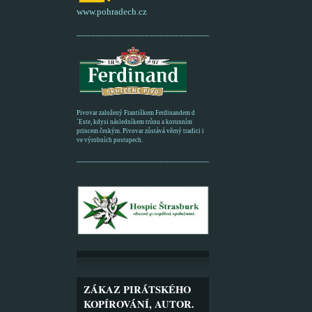
www.pohradech.cz
____________________________________________
Pivovar založený Františkem Ferdinandem d
´Este, kdysi následníkem trůnu a korunním
princem českým. Pivovar zůstává věrný tradici i
ve výrobních postupech.
_________________________________________
ZÁKAZ PIRÁTSKÉHO
KOPÍROVÁNÍ, AUTOR.