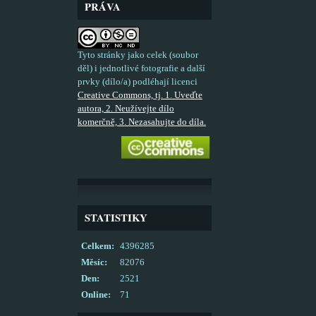
PRÁVA
Tyto stránky jako celek (soubor
děl) i jednotlivé fotografie a další
prvky (dílo/a) podléhají licenci
Creative Commons, tj. 1. Uveďte
autora, 2. Neužívejte dílo
komerčně, 3. Nezasahujte do díla.
STATISTIKY
Celkem:
4396285
Měsíc:
82076
Den:
2521
Online:
71