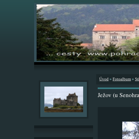
Úvod
»
Fotoalbum
»
St
Ježov (u Senohr