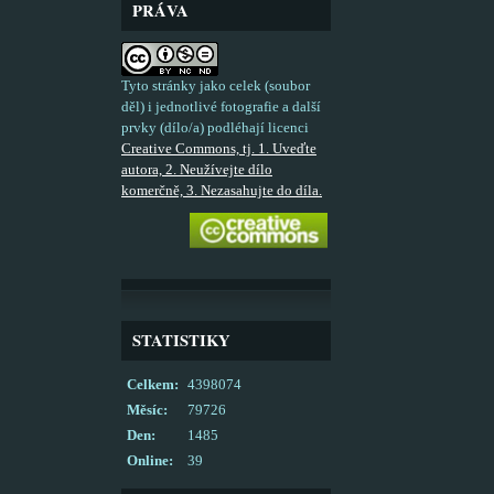
PRÁVA
Tyto stránky jako celek (soubor
děl) i jednotlivé fotografie a další
prvky (dílo/a) podléhají licenci
Creative Commons, tj. 1. Uveďte
autora, 2. Neužívejte dílo
komerčně, 3. Nezasahujte do díla.
STATISTIKY
Celkem:
4398074
Měsíc:
79726
Den:
1485
Online:
39