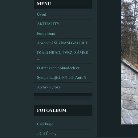
MENU
Úvod
AKTUALITY
Fotoalbum
Abecední SEZNAM GALERIÍ
Dělení HRAD, TVRZ, ZÁMEK,
...
O stránkách pohradech.cz
Sympatizující, Přátelé, Autoři
Archiv výročí
FOTOALBUM
Cizí kraje
Jižní Čechy