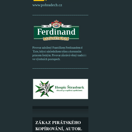
www.pohradech.cz
____________________________________________
Pivovar založený Františkem Ferdinandem d
´Este, kdysi následníkem trůnu a korunním
princem českým. Pivovar zůstává věrný tradici i
ve výrobních postupech.
_________________________________________
ZÁKAZ PIRÁTSKÉHO
KOPÍROVÁNÍ, AUTOR.