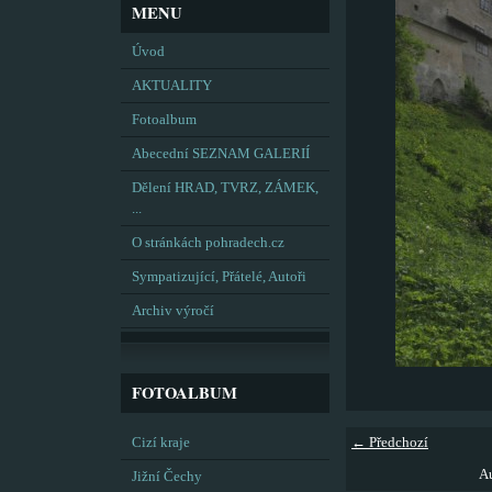
MENU
Úvod
AKTUALITY
Fotoalbum
Abecední SEZNAM GALERIÍ
Dělení HRAD, TVRZ, ZÁMEK,
...
O stránkách pohradech.cz
Sympatizující, Přátelé, Autoři
Archiv výročí
FOTOALBUM
← Předchozí
Cizí kraje
Au
Jižní Čechy