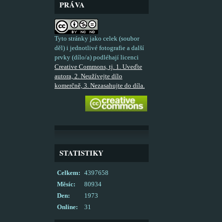
PRÁVA
Tyto stránky jako celek (soubor
děl) i jednotlivé fotografie a další
prvky (dílo/a) podléhají licenci
Creative Commons, tj. 1. Uveďte
autora, 2. Neužívejte dílo
komerčně, 3. Nezasahujte do díla.
STATISTIKY
Celkem:
4397658
Měsíc:
80934
Den:
1973
Online:
31