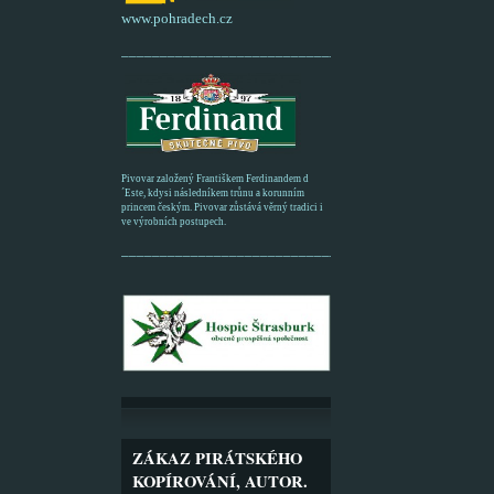
www.pohradech.cz
____________________________________________
Pivovar založený Františkem Ferdinandem d
´Este, kdysi následníkem trůnu a korunním
princem českým. Pivovar zůstává věrný tradici i
ve výrobních postupech.
_________________________________________
ZÁKAZ PIRÁTSKÉHO
KOPÍROVÁNÍ, AUTOR.