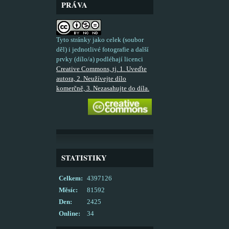
PRÁVA
Tyto stránky jako celek (soubor
děl) i jednotlivé fotografie a další
prvky (dílo/a) podléhají licenci
Creative Commons, tj. 1. Uveďte
autora, 2. Neužívejte dílo
komerčně, 3. Nezasahujte do díla.
STATISTIKY
Celkem:
4397126
Měsíc:
81592
Den:
2425
Online:
34