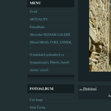
MENU
Úvod
AKTUALITY
Fotoalbum
Abecední SEZNAM GALERIÍ
Dělení HRAD, TVRZ, ZÁMEK,
...
O stránkách pohradech.cz
Sympatizující, Přátelé, Autoři
Archiv výročí
FOTOALBUM
← Předchozí
Au
Cizí kraje
Jižní Čechy