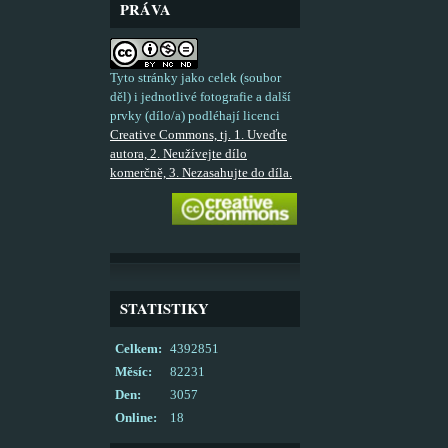
PRÁVA
Tyto stránky jako celek (soubor
děl) i jednotlivé fotografie a další
prvky (dílo/a) podléhají licenci
Creative Commons, tj. 1. Uveďte
autora, 2. Neužívejte dílo
komerčně, 3. Nezasahujte do díla.
STATISTIKY
Celkem:
4392851
Měsíc:
82231
Den:
3057
Online:
18