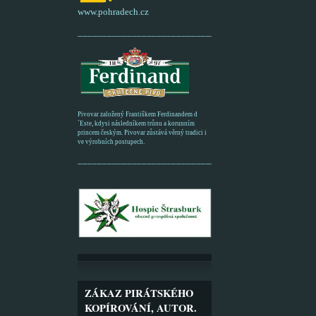
www.pohradech.cz
____________________________________________
Pivovar založený Františkem Ferdinandem d
´Este, kdysi následníkem trůnu a korunním
princem českým. Pivovar zůstává věrný tradici i
ve výrobních postupech.
_________________________________________
ZÁKAZ PIRÁTSKÉHO
KOPÍROVÁNÍ, AUTOR.