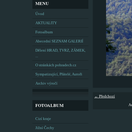
MENU
Úvod
AKTUALITY
Fotoalbum
Abecední SEZNAM GALERIÍ
Dělení HRAD, TVRZ, ZÁMEK,
...
O stránkách pohradech.cz
Sympatizující, Přátelé, Autoři
Archiv výročí
← Předchozí
FOTOALBUM
Au
Cizí kraje
Jižní Čechy