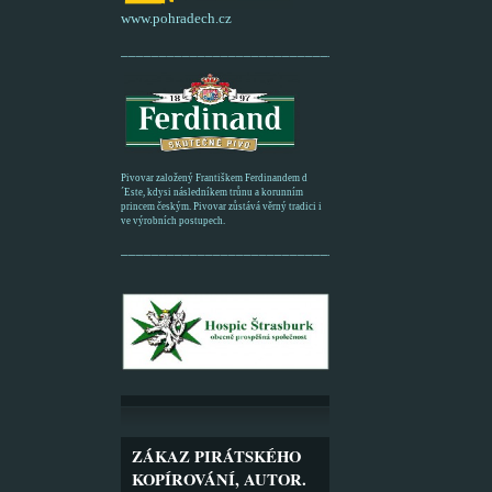
www.pohradech.cz
____________________________________________
Pivovar založený Františkem Ferdinandem d
´Este, kdysi následníkem trůnu a korunním
princem českým. Pivovar zůstává věrný tradici i
ve výrobních postupech.
_________________________________________
ZÁKAZ PIRÁTSKÉHO
KOPÍROVÁNÍ, AUTOR.