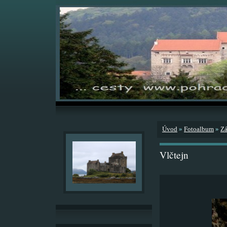
Úvod
»
Fotoalbum
»
Zá
Vlčtejn