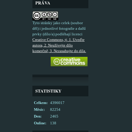
PRÁVA
Tyto stránky jako celek (soubor
děl) i jednotlivé fotografie a další
prvky (dílo/a) podléhají licenci
Creative Commons, tj. 1. Uveďte
autora, 2. Neužívejte dílo
komerčně, 3. Nezasahujte do díla.
STATISTIKY
Celkem:
4396017
Měsíc:
82254
Den:
2465
Online:
138