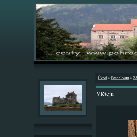
Úvod
»
Fotoalbum
»
Zá
Vlčtejn