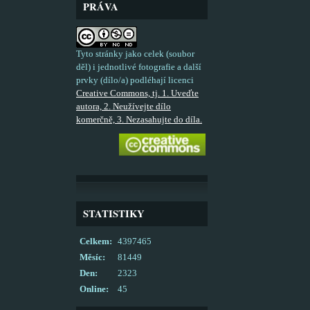
PRÁVA
Tyto stránky jako celek (soubor
děl) i jednotlivé fotografie a další
prvky (dílo/a) podléhají licenci
Creative Commons, tj. 1. Uveďte
autora, 2. Neužívejte dílo
komerčně, 3. Nezasahujte do díla.
STATISTIKY
Celkem:
4397465
Měsíc:
81449
Den:
2323
Online:
45