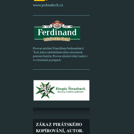
www.pohradech.cz
____________________________________________
Pivovar založený Františkem Ferdinandem d
´Este, kdysi následníkem trůnu a korunním
princem českým. Pivovar zůstává věrný tradici i
ve výrobních postupech.
_________________________________________
ZÁKAZ PIRÁTSKÉHO
KOPÍROVÁNÍ, AUTOR.