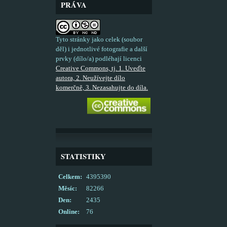
PRÁVA
Tyto stránky jako celek (soubor
děl) i jednotlivé fotografie a další
prvky (dílo/a) podléhají licenci
Creative Commons, tj. 1. Uveďte
autora, 2. Neužívejte dílo
komerčně, 3. Nezasahujte do díla.
STATISTIKY
Celkem:
4395390
Měsíc:
82266
Den:
2435
Online:
76