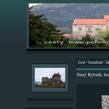
Úvod
»
Fotoalbum
»
Zá
Starý Rybník, h