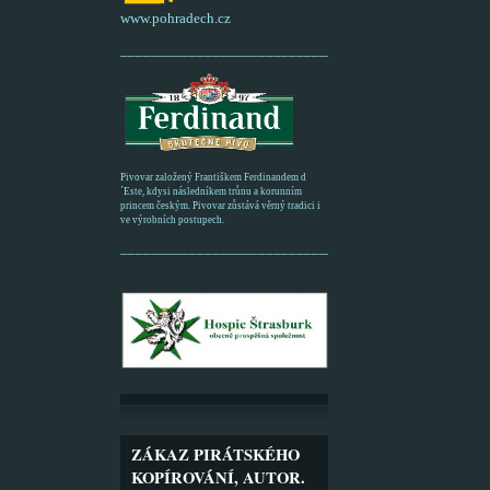
www.pohradech.cz
____________________________________________
Pivovar založený Františkem Ferdinandem d
´Este, kdysi následníkem trůnu a korunním
princem českým. Pivovar zůstává věrný tradici i
ve výrobních postupech.
_________________________________________
ZÁKAZ PIRÁTSKÉHO
KOPÍROVÁNÍ, AUTOR.