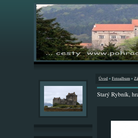
Úvod
»
Fotoalbum
»
Zá
Starý Rybník, h