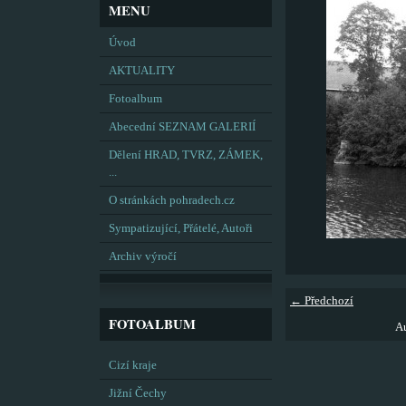
MENU
Úvod
AKTUALITY
Fotoalbum
Abecední SEZNAM GALERIÍ
Dělení HRAD, TVRZ, ZÁMEK,
...
O stránkách pohradech.cz
Sympatizující, Přátelé, Autoři
Archiv výročí
← Předchozí
FOTOALBUM
Au
Cizí kraje
Jižní Čechy