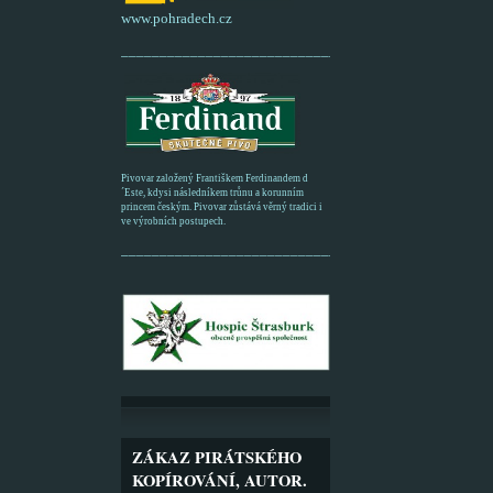
www.pohradech.cz
____________________________________________
Pivovar založený Františkem Ferdinandem d
´Este, kdysi následníkem trůnu a korunním
princem českým. Pivovar zůstává věrný tradici i
ve výrobních postupech.
_________________________________________
ZÁKAZ PIRÁTSKÉHO
KOPÍROVÁNÍ, AUTOR.