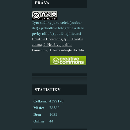
PRÁVA
Tyto stránky jako celek (soubor
děl) i jednotlivé fotografie a další
prvky (dílo/a) podléhají licenci
Creative Commons, tj. 1. Uveďte
autora, 2. Neužívejte dílo
komerčně, 3. Nezasahujte do díla.
STATISTIKY
Celkem:
4399178
Měsíc:
78582
Den:
1632
Online:
44