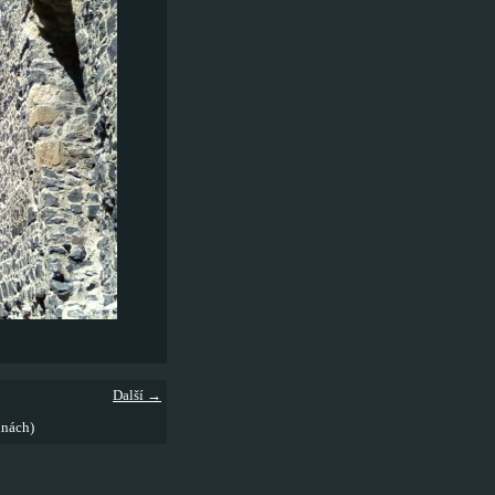
Další →
inách)