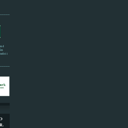
______________________
em d
ním
adici i
___________________
O
R.