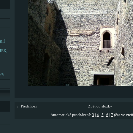
RIÍ
MEK,
oři
← Předchozí
Zpět do složky
Automatické procházení:
3
|
4
|
5
|
6
|
7
(čas ve vteř