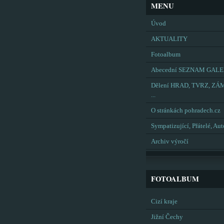
MENU
Úvod
AKTUALITY
Fotoalbum
Abecední SEZNAM GALE
Dělení HRAD, TVRZ, ZÁ
...
O stránkách pohradech.cz
Sympatizující, Přátelé, Aut
Archiv výročí
FOTOALBUM
Cizí kraje
Jižní Čechy