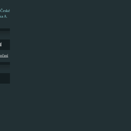
 České
ka A.
Í