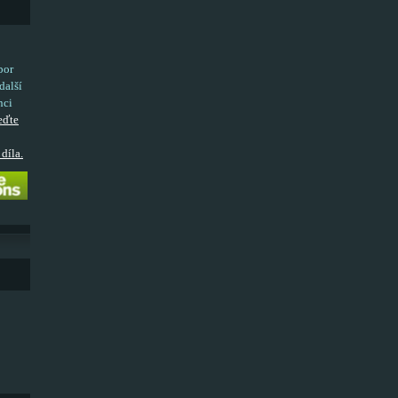
bor
další
nci
eďte
díla.