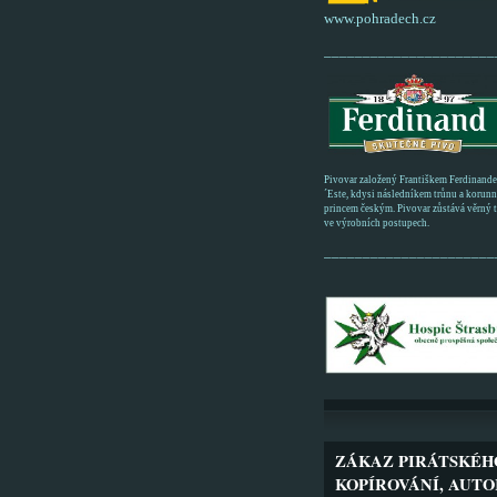
www.pohradech.cz
______________________
Pivovar založený Františkem Ferdinand
´Este, kdysi následníkem trůnu a korun
princem českým. Pivovar zůstává věrný tr
ve výrobních postupech.
______________________
ZÁKAZ PIRÁTSKÉH
KOPÍROVÁNÍ, AUTO