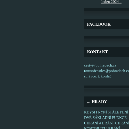
leden 2024 ..
FACEBOOK
KONTAKT
cesty@pohradech.cz
toursofcastles@pohradech.c
správce: t. kordač
... HRADY
KDYSI I NYNÍ STÁLE PLNÍ
DVĚ ZÁKLADNÍ FUNKCE -
CHRÁNÍ A BRÁNÍ. CHRÁN
KONTINUITU, BRÁNÍ