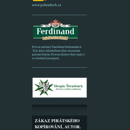
www.pohradech.cz
____________________________________________
Pivovar založený Františkem Ferdinandem d
´Este, kdysi následníkem trůnu a korunním
princem českým. Pivovar zůstává věrný tradici i
ve výrobních postupech.
_________________________________________
ZÁKAZ PIRÁTSKÉHO
KOPÍROVÁNÍ, AUTOR.