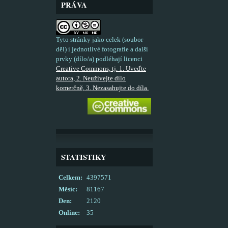
PRÁVA
Tyto stránky jako celek (soubor
děl) i jednotlivé fotografie a další
prvky (dílo/a) podléhají licenci
Creative Commons, tj. 1. Uveďte
autora, 2. Neužívejte dílo
komerčně, 3. Nezasahujte do díla.
STATISTIKY
Celkem:
4397571
Měsíc:
81167
Den:
2120
Online:
35