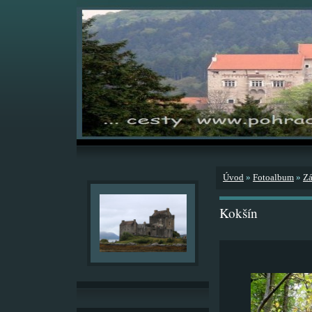
Úvod
»
Fotoalbum
»
Zá
Kokšín