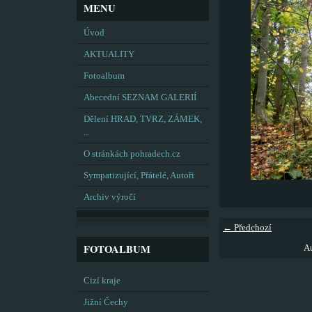
MENU
Úvod
AKTUALITY
Fotoalbum
Abecední SEZNAM GALERIÍ
Dělení HRAD, TVRZ, ZÁMEK,
...
O stránkách pohradech.cz
Sympatizující, Přátelé, Autoři
Archiv výročí
← Předchozí
FOTOALBUM
Au
Cizí kraje
Jižní Čechy