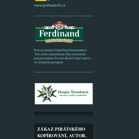
www.pohradech.cz
____________________________________________
Pivovar založený Františkem Ferdinandem d
´Este, kdysi následníkem trůnu a korunním
princem českým. Pivovar zůstává věrný tradici i
ve výrobních postupech.
_________________________________________
ZÁKAZ PIRÁTSKÉHO
KOPÍROVÁNÍ, AUTOR.