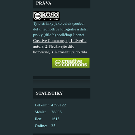
PRÁVA
Tyto stránky jako celek (soubor
děl) i jednotlivé fotografie a další
prvky (dílo/a) podléhají licenci
Creative Commons, tj. 1. Uveďte
autora, 2. Neužívejte dílo
komerčně, 3. Nezasahujte do díla.
STATISTIKY
Celkem:
4399122
Měsíc:
78805
Den:
1615
Online:
35