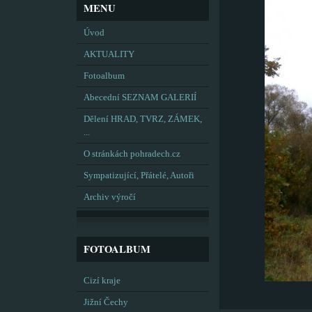
MENU
Úvod
AKTUALITY
Fotoalbum
Abecední SEZNAM GALERIÍ
Dělení HRAD, TVRZ, ZÁMEK,
...
O stránkách pohradech.cz
Sympatizující, Přátelé, Autoři
Archiv výročí
FOTOALBUM
Cizí kraje
Jižní Čechy