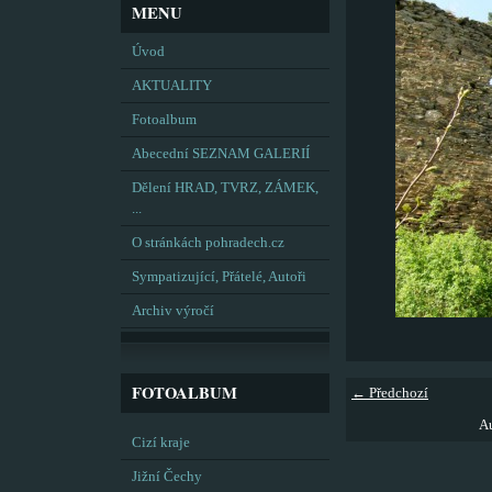
MENU
Úvod
AKTUALITY
Fotoalbum
Abecední SEZNAM GALERIÍ
Dělení HRAD, TVRZ, ZÁMEK,
...
O stránkách pohradech.cz
Sympatizující, Přátelé, Autoři
Archiv výročí
FOTOALBUM
← Předchozí
Au
Cizí kraje
Jižní Čechy