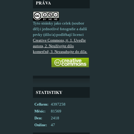
PRÁVA
Tyto stránky jako celek (soubor
děl) i jednotlivé fotografie a další
prvky (dílo/a) podléhají licenci
Creative Commons, tj. 1. Uveďte
autora, 2. Neužívejte dílo
komerčně, 3. Nezasahujte do díla.
STATISTIKY
Celkem:
4397258
Měsíc:
81569
Den:
2418
Online:
47