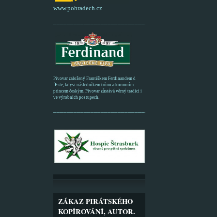
www.pohradech.cz
____________________________________________
Pivovar založený Františkem Ferdinandem d
´Este, kdysi následníkem trůnu a korunním
princem českým. Pivovar zůstává věrný tradici i
ve výrobních postupech.
_________________________________________
ZÁKAZ PIRÁTSKÉHO
KOPÍROVÁNÍ, AUTOR.