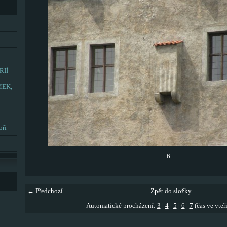
RIÍ
MEK,
oři
..._6
← Předchozí
Zpět do složky
Automatické procházení:
3
|
4
|
5
|
6
|
7
(čas ve vteř