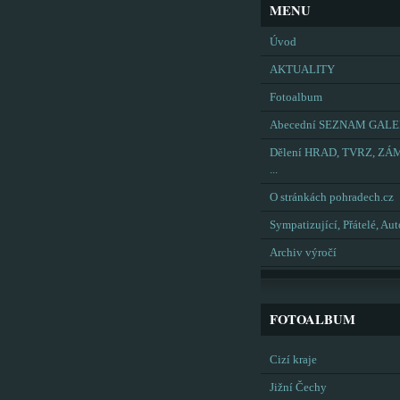
MENU
Úvod
AKTUALITY
Fotoalbum
Abecední SEZNAM GALE
Dělení HRAD, TVRZ, ZÁ
...
O stránkách pohradech.cz
Sympatizující, Přátelé, Aut
Archiv výročí
FOTOALBUM
Cizí kraje
Jižní Čechy