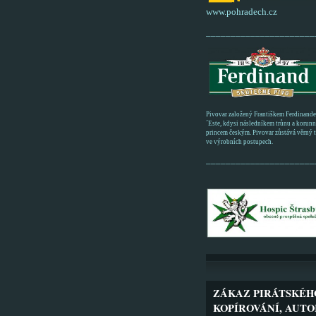
www.pohradech.cz
______________________
Pivovar založený Františkem Ferdinand
´Este, kdysi následníkem trůnu a korun
princem českým. Pivovar zůstává věrný tr
ve výrobních postupech.
______________________
ZÁKAZ PIRÁTSKÉH
KOPÍROVÁNÍ, AUTO