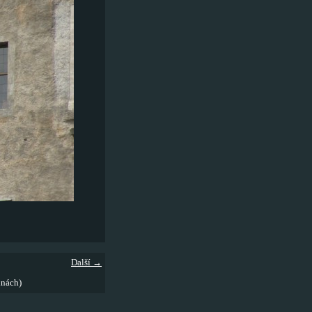
Další →
inách)