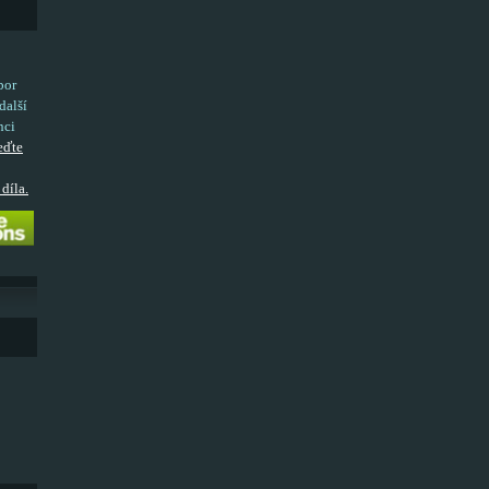
bor
další
nci
eďte
díla.