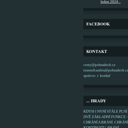
leden 2024 ..
FACEBOOK
KONTAKT
cesty@pohradech.cz
toursofcastles@pohradech.c
správce: t. kordač
... HRADY
KDYSI I NYNÍ STÁLE PLNÍ
DVĚ ZÁKLADNÍ FUNKCE -
CHRÁNÍ A BRÁNÍ. CHRÁN
KONTINUITU, BRÁNÍ