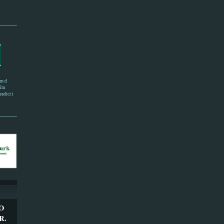
______________________
em d
ním
adici i
___________________
O
R.