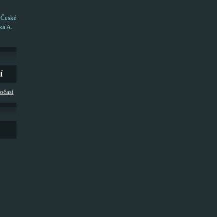
 České
ka A.
Í