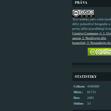
PRÁVA
Tyto stránky jako celek (sou
děl) i jednotlivé fotografie a 
prvky (dílo/a) podléhají lice
Creative Commons, tj. 1. Uv
autora, 2. Neužívejte dílo
komerčně, 3. Nezasahujte do 
STATISTIKY
Celkem:
4396889
Měsíc:
81713
Den:
2491
Online:
53