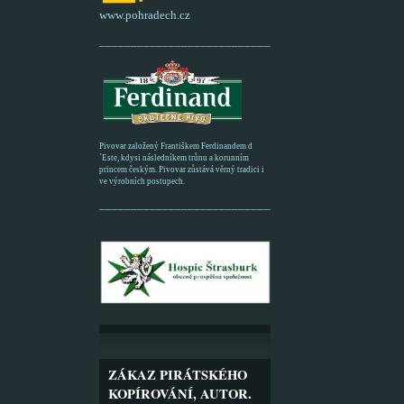
www.pohradech.cz
____________________________________________
Pivovar založený Františkem Ferdinandem d
´Este, kdysi následníkem trůnu a korunním
princem českým. Pivovar zůstává věrný tradici i
ve výrobních postupech.
_________________________________________
ZÁKAZ PIRÁTSKÉHO
KOPÍROVÁNÍ, AUTOR.