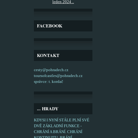
leden 2024 ..
FACEBOOK
KONTAKT
cesty@pohradech.cz
toursofcastles@pohradech.cz
správce: t. kordač
... HRADY
KDYSI I NYNÍ STÁLE PLNÍ SVÉ
DVĚ ZÁKLADNÍ FUNKCE -
CHRÁNÍ A BRÁNÍ. CHRÁNÍ
KONTINUITU, BRÁNÍ