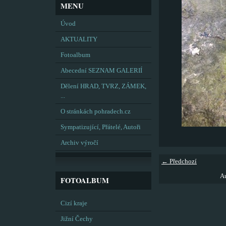
MENU
Úvod
AKTUALITY
Fotoalbum
Abecední SEZNAM GALERIÍ
Dělení HRAD, TVRZ, ZÁMEK,
...
O stránkách pohradech.cz
Sympatizující, Přátelé, Autoři
Archiv výročí
← Předchozí
Au
FOTOALBUM
Cizí kraje
Jižní Čechy