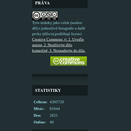
PRÁVA
Tyto stránky jako celek (soubor
děl) i jednotlivé fotografie a další
prvky (dílo/a) podléhají licenci
Creative Commons, tj. 1. Uveďte
autora, 2. Neužívejte dílo
komerčně, 3. Nezasahujte do díla.
STATISTIKY
Celkem:
4393720
Měsíc:
81644
Den:
2651
Online:
40