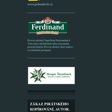
www.pohradech.cz
____________________________________________
Pivovar založený Františkem Ferdinandem d
´Este, kdysi následníkem trůnu a korunním
princem českým. Pivovar zůstává věrný tradici i
ve výrobních postupech.
_________________________________________
ZÁKAZ PIRÁTSKÉHO
KOPÍROVÁNÍ, AUTOR.