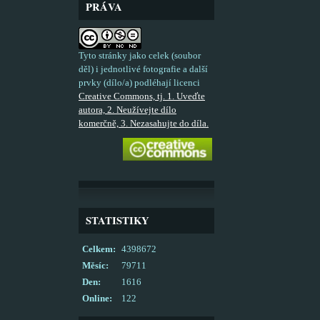
PRÁVA
Tyto stránky jako celek (soubor
děl) i jednotlivé fotografie a další
prvky (dílo/a) podléhají licenci
Creative Commons, tj. 1. Uveďte
autora, 2. Neužívejte dílo
komerčně, 3. Nezasahujte do díla.
STATISTIKY
Celkem:
4398672
Měsíc:
79711
Den:
1616
Online:
122