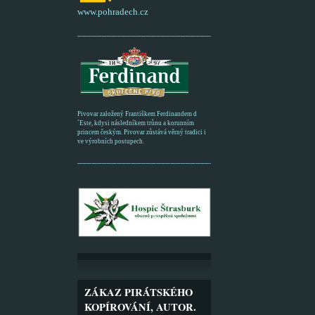
www.pohradech.cz
____________________________________________
Pivovar založený Františkem Ferdinandem d
´Este, kdysi následníkem trůnu a korunním
princem českým. Pivovar zůstává věrný tradici i
ve výrobních postupech.
_________________________________________
ZÁKAZ PIRÁTSKÉHO
KOPÍROVÁNÍ, AUTOR.