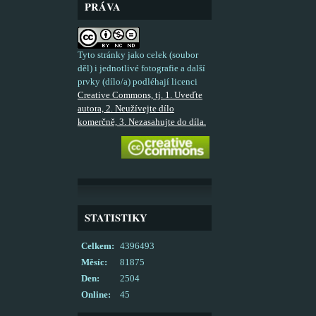
PRÁVA
Tyto stránky jako celek (soubor
děl) i jednotlivé fotografie a další
prvky (dílo/a) podléhají licenci
Creative Commons, tj. 1. Uveďte
autora, 2. Neužívejte dílo
komerčně, 3. Nezasahujte do díla.
STATISTIKY
Celkem:
4396493
Měsíc:
81875
Den:
2504
Online:
45