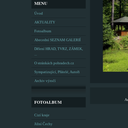
MENU
Úvod
AKTUALITY
Fotoalbum
Abecední SEZNAM GALERIÍ
Dělení HRAD, TVRZ, ZÁMEK,
...
O stránkách pohradech.cz
Sympatizující, Přátelé, Autoři
Archiv výročí
Au
FOTOALBUM
Cizí kraje
Jižní Čechy