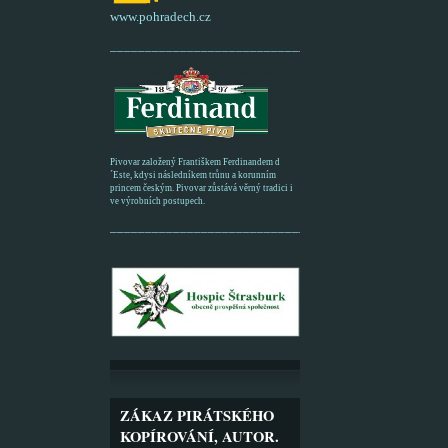
www.pohradech.cz
____________________________________________
Pivovar založený Františkem Ferdinandem d
´Este, kdysi následníkem trůnu a korunním
princem českým. Pivovar zůstává věrný tradici i
ve výrobních postupech.
_________________________________________
ZÁKAZ PIRÁTSKÉHO
KOPÍROVÁNÍ, AUTOR.