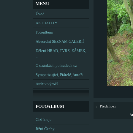
MENU
Úvod
AKTUALITY
Fotoalbum
Abecední SEZNAM GALERIÍ
Dělení HRAD, TVRZ, ZÁMEK,
...
O stránkách pohradech.cz
Sympatizující, Přátelé, Autoři
Archiv výročí
FOTOALBUM
← Předchozí
Au
Cizí kraje
Jižní Čechy