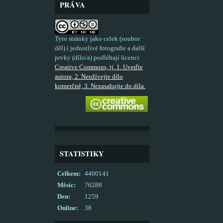
PRÁVA
Tyto stránky jako celek (soubor
děl) i jednotlivé fotografie a další
prvky (dílo/a) podléhají licenci
Creative Commons, tj. 1. Uveďte
autora, 2. Neužívejte dílo
komerčně, 3. Nezasahujte do díla.
STATISTIKY
Celkem:
4400141
Měsíc:
76288
Den:
1259
Online:
38