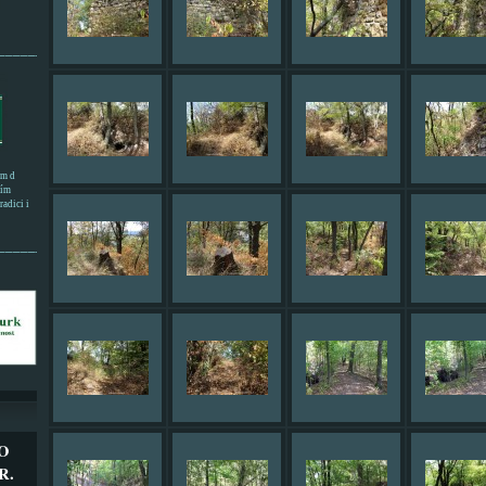
______________________
em d
ním
adici i
___________________
O
R.