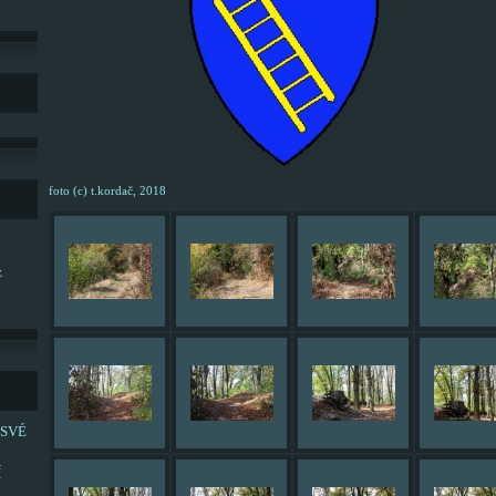
foto (c) t.kordač, 2018
z
 SVÉ
Í