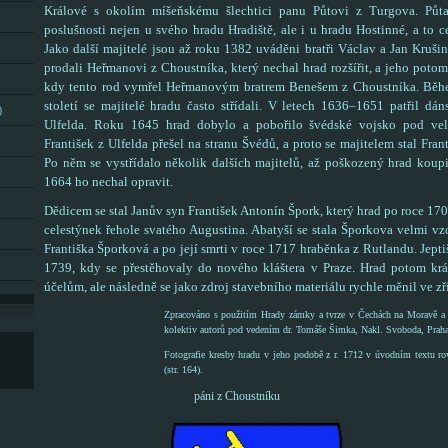
Králové s okolím míšeňskému šlechtici panu Půtovi z Turgova. Půta
poslušnosti nejen u svého hradu Hradiště, ale i u hradu Hostinné, a to
Jako další majitelé jsou až roku 1382 uváděni bratři Václav a Jan Kruši
prodali Heřmanovi z Choustníka, který nechal hrad rozšířit, a jeho poto
kdy tento rod vymřel Heřmanovým bratrem Benešem z Choustníka. Běhe
století se majitelé hradu často střídali. V letech 1636–1651 patřil dá
)
Ulfelda. Roku 1645 hrad dobylo a pobořilo švédské vojsko pod vele
František z Ulfelda přešel na stranu Švédů, a proto se majitelem stal Frant
Po něm se vystřídalo několik dalších majitelů, až poškozený hrad koupi
1664 ho nechal opravit.
Dědicem se stal Janův syn František Antonín Špork, který hrad po roce 170
celestýnek řehole svatého Augustina. Abatyší se stala Šporkova velmi v
Františka Šporková a po její smrti v roce 1717 hraběnka z Rutlandu. Jept
1739, kdy se přestěhovaly do nového kláštera v Praze. Hrad potom kr
účelům, ale následně se jako zdroj stavebního materiálu rychle měnil ve zř
Zpracováno s použitím Hrady zámky a tvrze v Čechách na Moravě a 
kolektiv autorů pod vedením dr. Tomáše Šimka, Nakl. Svoboda, Praha
Fotografie kresby hradu v jeho podobě z r. 1712 v úvodním textu ro
(str. 164).
páni z Choustníku