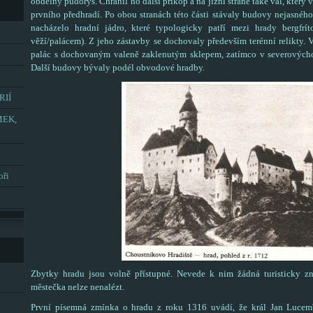
obdélný půdorys. Chránil ho další příkop a na jižní straně také val, který
prvního předhradí. Po obou stranách této části stávaly budovy nejasného 
nacházelo hradní jádro, které typologicky patří mezi hrady bergfrít
věží/palácem). Z jeho zástavby se dochovaly především terénní relikty.
palác s dochovaným valeně zaklenutým sklepem, zatímco v severovýchod
Další budovy bývaly podél obvodové hradby.
RIÍ
MEK,
oři
Zbytky hradu jsou volně přístupné. Nevede k nim žádná turisticky zn
městečka nelze nenalézt.
První písemná zmínka o hradu z roku 1316 uvádí, že král Jan Lucem