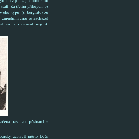
 vybíhal z jihozápadního rohu
stáří. Za třetím příkopem se
ového typu (s bergfrítovou
 V západním cípu se nacházel
ním nároží stával bergfrít.
ačená trasa, ale pěšinami z
burský zastavil město Dvůr