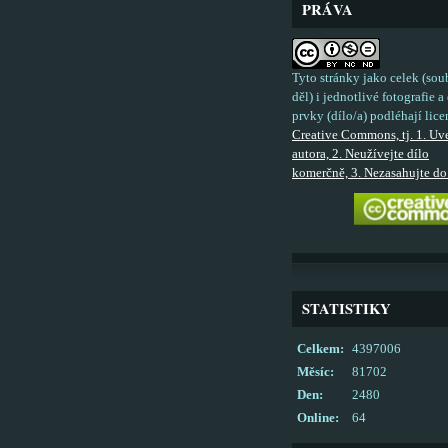
PRÁVA
Tyto stránky jako celek (sou
děl) i jednotlivé fotografie a 
prvky (dílo/a) podléhají lice
Creative Commons, tj. 1. Uv
autora, 2. Neužívejte dílo
komerčně, 3. Nezasahujte do 
STATISTIKY
Celkem:
4397006
Měsíc:
81702
Den:
2480
Online:
64