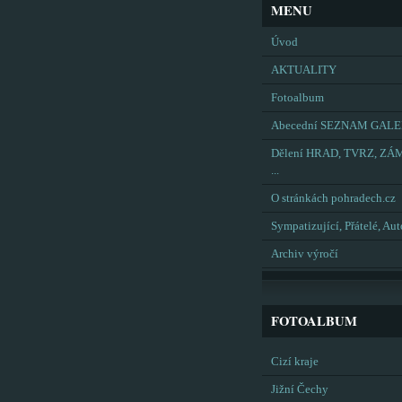
MENU
Úvod
AKTUALITY
Fotoalbum
Abecední SEZNAM GALE
Dělení HRAD, TVRZ, ZÁ
...
O stránkách pohradech.cz
Sympatizující, Přátelé, Aut
Archiv výročí
FOTOALBUM
Cizí kraje
Jižní Čechy