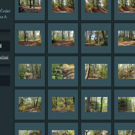
 České
ka A.
Í