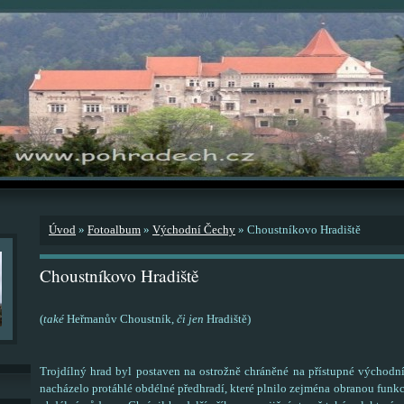
Úvod
»
Fotoalbum
»
Východní Čechy
»
Choustníkovo Hradiště
Choustníkovo Hradiště
(
také
Heřmanův Choustník,
či jen
Hradiště)
Trojdílný hrad byl postaven na ostrožně chráněné na přístupné východní
nacházelo protáhlé obdélné předhradí, které plnilo zejména obranou funkc