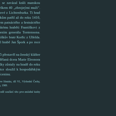
 se zavázal králi manskou
 celkem 40 „zbrojnými muži“.
nové z Lichtenburka. Ti hrad
mkům patřil až do roku 1410,
m patnáctého a šestnáctého
nskému hraběti Františkovi z
ním generála Torstensona.
iškův bratr Korfic z Ulfelda.
l hrabě Jan Špork a po roce
5 přestavěl na ženský klášter
zdělaná dcera Marie Eleonora
išky zůstaly na hradě do roku
átce sloužil k hospodářským
íceninu.
ve Slezsku, díl VI., Východní Čechy,
, 1989.
vněž součástí této prve zmíněné knihy