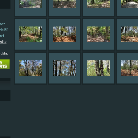
bor
další
nci
eďte
díla.