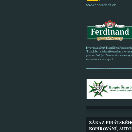
www.pohradech.cz
______________________
Pivovar založený Františkem Ferdinand
´Este, kdysi následníkem trůnu a korun
princem českým. Pivovar zůstává věrný tr
ve výrobních postupech.
______________________
ZÁKAZ PIRÁTSKÉH
KOPÍROVÁNÍ, AUTO