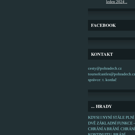
leden 2024 ..
FACEBOOK
KONTAKT
cesty@pohradech.cz
toursofcastles@pohradech.c
správce: t. kordač
... HRADY
KDYSI I NYNÍ STÁLE PLNÍ
DVĚ ZÁKLADNÍ FUNKCE -
CHRÁNÍ A BRÁNÍ. CHRÁN
KONTINUITU, BRÁNÍ