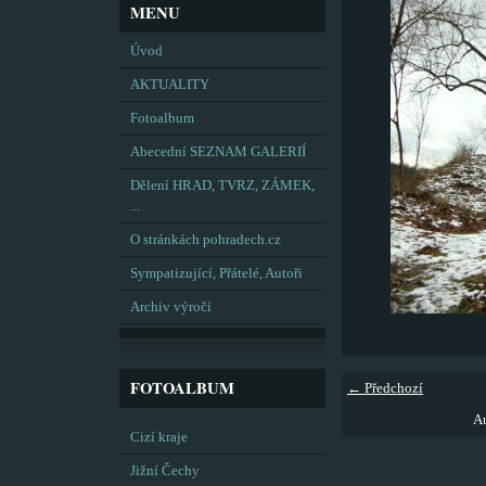
MENU
Úvod
AKTUALITY
Fotoalbum
Abecední SEZNAM GALERIÍ
Dělení HRAD, TVRZ, ZÁMEK,
...
O stránkách pohradech.cz
Sympatizující, Přátelé, Autoři
Archiv výročí
FOTOALBUM
← Předchozí
Au
Cizí kraje
Jižní Čechy