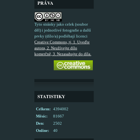
PRÁVA
Tyto stránky jako celek (soubor
děl) i jednotlivé fotografie a další
prvky (dílo/a) podléhají licenci
Creative Commons, tj. 1. Uveďte
autora, 2. Neužívejte dílo
komerčně, 3. Nezasahujte do díla.
STATISTIKY
Celkem:
4394002
Měsíc:
81667
Den:
2502
Online:
40