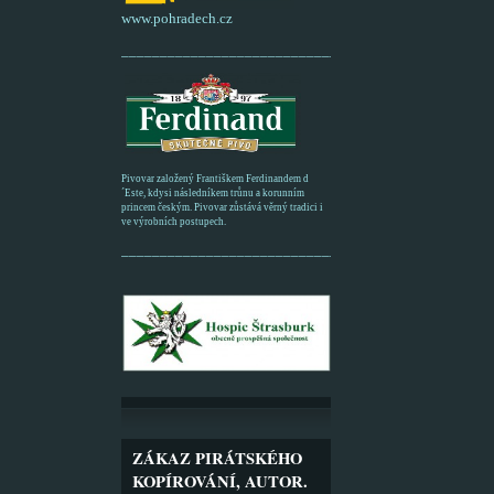
www.pohradech.cz
____________________________________________
Pivovar založený Františkem Ferdinandem d
´Este, kdysi následníkem trůnu a korunním
princem českým. Pivovar zůstává věrný tradici i
ve výrobních postupech.
_________________________________________
ZÁKAZ PIRÁTSKÉHO
KOPÍROVÁNÍ, AUTOR.