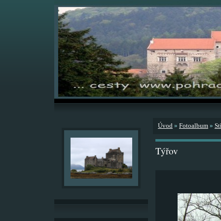
Úvod
»
Fotoalbum
»
St
Týřov