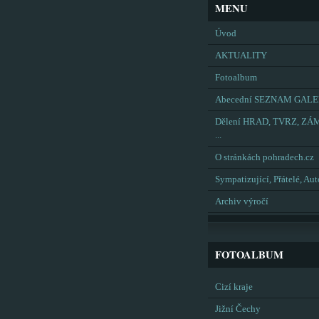
MENU
Úvod
AKTUALITY
Fotoalbum
Abecední SEZNAM GALE
Dělení HRAD, TVRZ, ZÁ
...
O stránkách pohradech.cz
Sympatizující, Přátelé, Aut
Archiv výročí
FOTOALBUM
Cizí kraje
Jižní Čechy