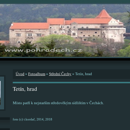
Úvod
»
Fotoalbum
»
Střední Čechy
»
Tetín, hrad
Tetín, hrad
Místo patří k nejstarším středověkým sídlištím v Čechách.
foto (c) t.kordač, 2014, 2018