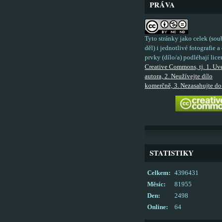
PRÁVA
Tyto stránky jako celek (sou
děl) i jednotlivé fotografie a 
prvky (dílo/a) podléhají lice
Creative Commons, tj. 1. Uv
autora, 2. Neužívejte dílo
komerčně, 3. Nezasahujte do 
STATISTIKY
Celkem:
4396431
Měsíc:
81955
Den:
2498
Online:
64