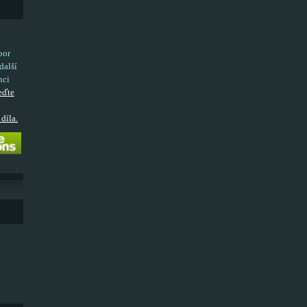
bor
další
nci
eďte
díla.