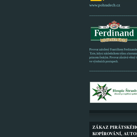
www.pohradech.cz
______________________
Pivovar založený Františkem Ferdinand
´Este, kdysi následníkem trůnu a korun
princem českým. Pivovar zůstává věrný tr
ve výrobních postupech.
______________________
ZÁKAZ PIRÁTSKÉH
KOPÍROVÁNÍ, AUTO