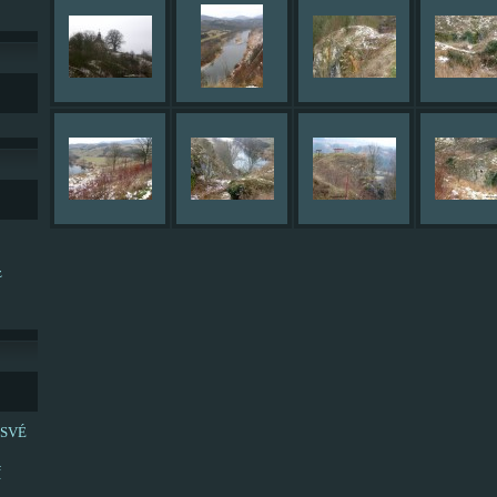
z
 SVÉ
Í