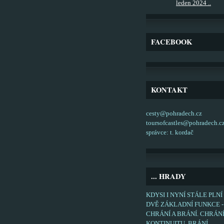
leden 2024 ..
FACEBOOK
KONTAKT
cesty@pohradech.cz
toursofcastles@pohradech.c
správce: t. kordač
... HRADY
KDYSI I NYNÍ STÁLE PLNÍ
DVĚ ZÁKLADNÍ FUNKCE -
CHRÁNÍ A BRÁNÍ. CHRÁN
KONTINUITU, BRÁNÍ