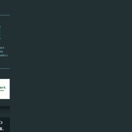
______________________
em d
ním
adici i
___________________
O
R.