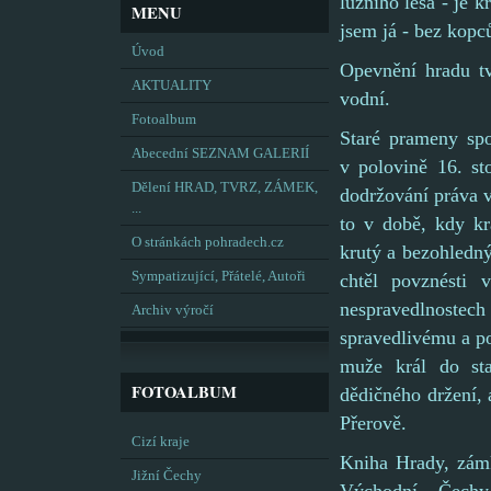
lužního lesa - je k
MENU
jsem já - bez kopc
Úvod
Opevnění hradu tv
AKTUALITY
vodní.
Fotoalbum
Staré prameny spoj
Abecední SEZNAM GALERIÍ
v polovině 16. st
Dělení HRAD, TVRZ, ZÁMEK,
dodržování práva v
...
to v době, kdy k
O stránkách pohradech.cz
krutý a bezohledn
Sympatizující, Přátelé, Autoři
chtěl povznésti 
nespravedlnostech 
Archiv výročí
spravedlivému a poc
muže král do sta
FOTOALBUM
dědičného držení, 
Přerově.
Cizí kraje
Kniha Hrady, zámk
Jižní Čechy