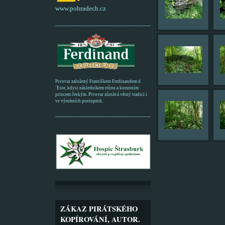
www.pohradech.cz
____________________________________________
Pivovar založený Františkem Ferdinandem d
´Este, kdysi následníkem trůnu a korunním
princem českým. Pivovar zůstává věrný tradici i
ve výrobních postupech.
_________________________________________
ZÁKAZ PIRÁTSKÉHO
KOPÍROVÁNÍ, AUTOR.