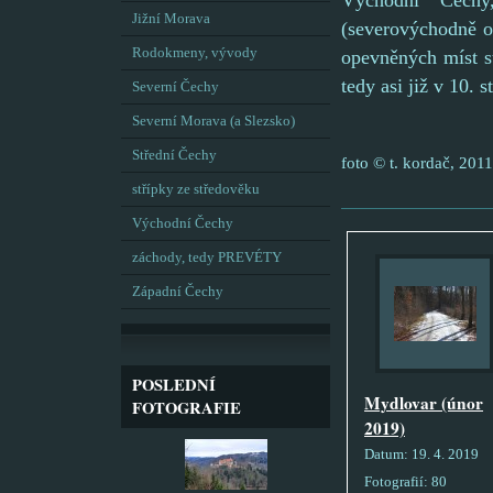
Východní Čechy
Jižní Morava
(severovýchodně o
Rodokmeny, vývody
opevněných míst st
tedy asi již v 10. st
Severní Čechy
Severní Morava (a Slezsko)
Střední Čechy
foto © t. kordač, 2011
střípky ze středověku
Východní Čechy
záchody, tedy PREVÉTY
Západní Čechy
POSLEDNÍ
Mydlovar (únor
FOTOGRAFIE
2019)
Datum:
19. 4. 2019
Fotografií:
80