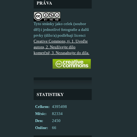
PRÁVA
Tyto stránky jako celek (soubor
děl) i jednotlivé fotografie a další
prvky (dílo/a) podléhají licenci
Creative Commons, tj. 1. Uveďte
autora, 2. Neužívejte dílo
komerčně, 3. Nezasahujte do díla.
STATISTIKY
Celkem:
4395498
Měsíc:
82334
Den:
2450
Online:
66