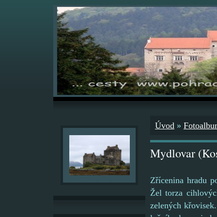
Úvod
»
Fotoalb
Mydlovar (Ko
Zřícenina hradu p
Žel torza cihlovýc
zelených křovisek.