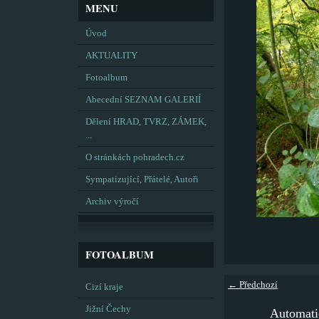
MENU
Úvod
AKTUALITY
Fotoalbum
Abecední SEZNAM GALERIÍ
Dělení HRAD, TVRZ, ZÁMEK,
...
O stránkách pohradech.cz
Sympatizující, Přátelé, Autoři
Archiv výročí
FOTOALBUM
← Předchozí
Cizí kraje
Jižní Čechy
Automati