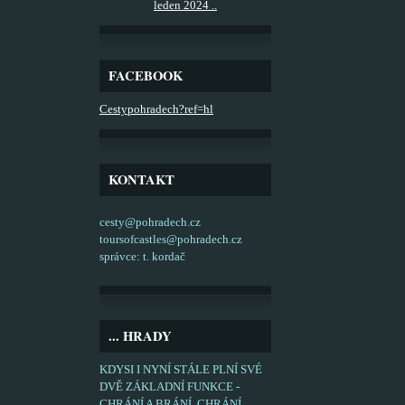
leden 2024 ..
FACEBOOK
Cestypohradech?ref=hl
KONTAKT
cesty@pohradech.cz
toursofcastles@pohradech.cz
správce: t. kordač
... HRADY
KDYSI I NYNÍ STÁLE PLNÍ SVÉ
DVĚ ZÁKLADNÍ FUNKCE -
CHRÁNÍ A BRÁNÍ. CHRÁNÍ