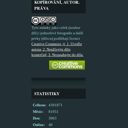
KOPÍROVÁNÍ, AUTOR.
PRÁVA
Tyto stránky jako celek (soubor
děl) i jednotlivé fotografie a další
prvky (dílo/a) podléhají licenci
Creative Commons, tj. 1. Uveďte
autora, 2. Neužívejte dílo
komerčně, 3. Nezasahujte do díla.
STATISTIKY
Celkem:
4391871
Měsíc:
81951
Den:
3063
Online:
40