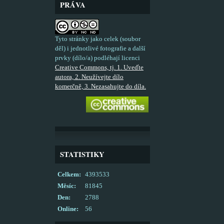
PRÁVA
Tyto stránky jako celek (soubor
děl) i jednotlivé fotografie a další
prvky (dílo/a) podléhají licenci
Creative Commons, tj. 1. Uveďte
autora, 2. Neužívejte dílo
komerčně, 3. Nezasahujte do díla.
STATISTIKY
Celkem:
4393533
Měsíc:
81845
Den:
2788
Online:
56