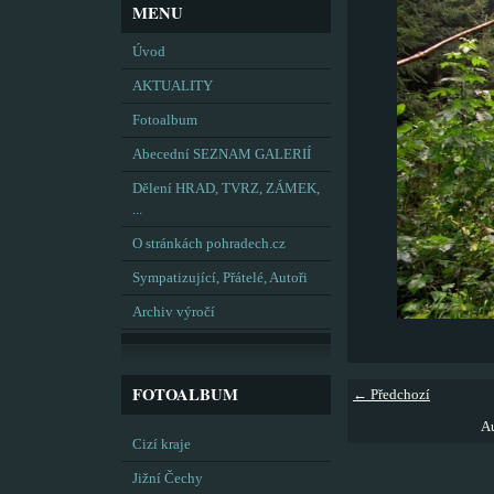
MENU
Úvod
AKTUALITY
Fotoalbum
Abecední SEZNAM GALERIÍ
Dělení HRAD, TVRZ, ZÁMEK,
...
O stránkách pohradech.cz
Sympatizující, Přátelé, Autoři
Archiv výročí
FOTOALBUM
← Předchozí
Au
Cizí kraje
Jižní Čechy