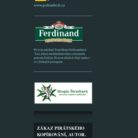
www.pohradech.cz
____________________________________________
Pivovar založený Františkem Ferdinandem d
´Este, kdysi následníkem trůnu a korunním
princem českým. Pivovar zůstává věrný tradici i
ve výrobních postupech.
_________________________________________
ZÁKAZ PIRÁTSKÉHO
KOPÍROVÁNÍ, AUTOR.