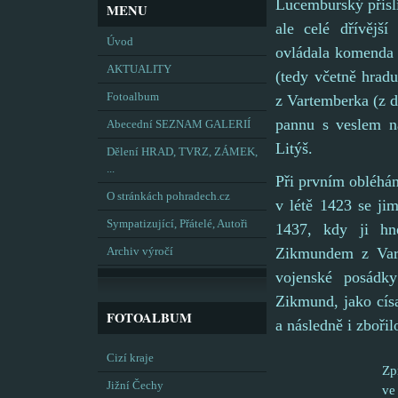
Lucemburský přislí
MENU
ale celé dřívější
Úvod
ovládala komenda 
AKTUALITY
(tedy včetně hradu
Fotoalbum
z Vartemberka (z d
pannu s veslem n
Abecední SEZNAM GALERIÍ
Litýš.
Dělení HRAD, TVRZ, ZÁMEK,
...
Při prvním obléhán
O stránkách pohradech.cz
v létě 1423 se ji
Sympatizující, Přátelé, Autoři
1437, kdy ji hn
Zikmundem z Vart
Archiv výročí
vojenské posádk
Zikmund, jako cís
FOTOALBUM
a následně i zboři
Cizí kraje
Zp
Jižní Čechy
ve