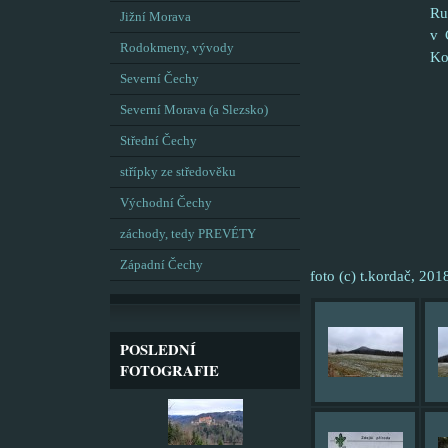
Ru
Jižní Morava
v 
Rodokmeny, vývody
Ko
Severní Čechy
Severní Morava (a Slezsko)
Střední Čechy
střípky ze středověku
Východní Čechy
záchody, tedy PREVÉTY
Západní Čechy
foto (c) t.kordač, 201
POSLEDNÍ
FOTOGRAFIE