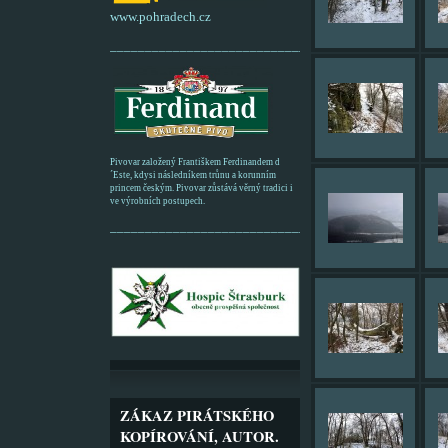
www.pohradech.cz
____________________________________________
Pivovar založený Františkem Ferdinandem d
´Este, kdysi následníkem trůnu a korunním
princem českým. Pivovar zůstává věrný tradici i
ve výrobních postupech.
_________________________________________
ZÁKAZ PIRÁTSKÉHO
KOPÍROVÁNÍ, AUTOR.