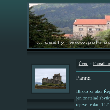
Úvod
»
Fotoalb
Panna
Blízko za obcí Řep
jen znatelné zbytk
teprve roku 142