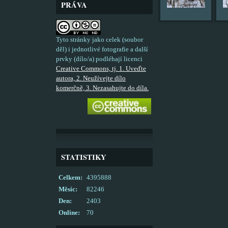
PRÁVA
Tyto stránky jako celek (soubor
děl) i jednotlivé fotografie a další
prvky (dílo/a) podléhají licenci
Creative Commons, tj. 1. Uveďte
autora, 2. Neužívejte dílo
komerčně, 3. Nezasahujte do díla.
STATISTIKY
Celkem:
4395888
Měsíc:
82246
Den:
2403
Online:
70