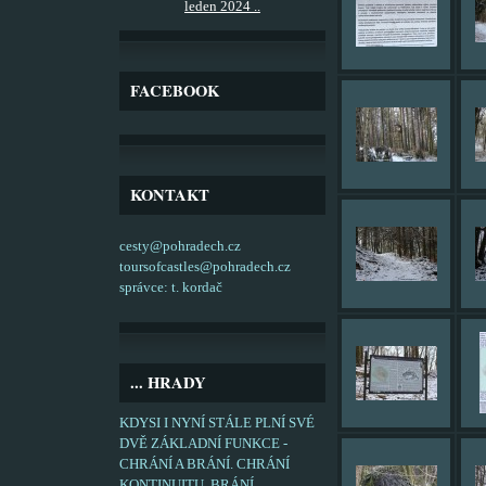
leden 2024 ..
FACEBOOK
KONTAKT
cesty@pohradech.cz
toursofcastles@pohradech.cz
správce: t. kordač
... HRADY
KDYSI I NYNÍ STÁLE PLNÍ SVÉ
DVĚ ZÁKLADNÍ FUNKCE -
CHRÁNÍ A BRÁNÍ. CHRÁNÍ
KONTINUITU, BRÁNÍ