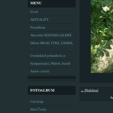
MENU
Úvod
AKTUALITY
Fotoalbum
Abecední SEZNAM GALERIÍ
Dělení HRAD, TVRZ, ZÁMEK,
...
O stránkách pohradech.cz
Sympatizující, Přátelé, Autoři
Archiv výročí
FOTOALBUM
← Předchozí
Au
Cizí kraje
Jižní Čechy