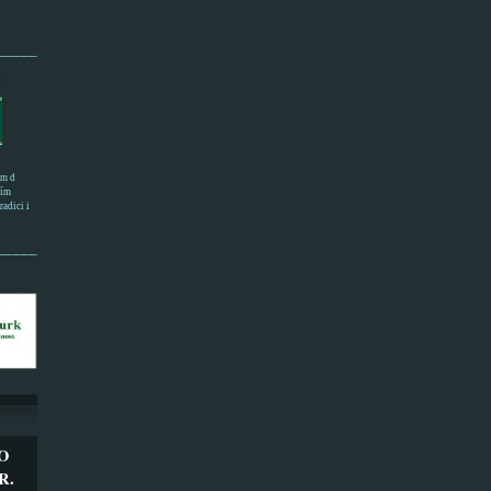
______________________
em d
ním
adici i
___________________
O
R.