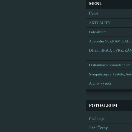
MENU
Úvod
AKTUALITY
Fotoalbum
Abecední SEZNAM GALE
Dělení HRAD, TVRZ, ZÁ
...
O stránkách pohradech.cz
Sympatizující, Přátelé, Aut
Archiv výročí
FOTOALBUM
Cizí kraje
Jižní Čechy