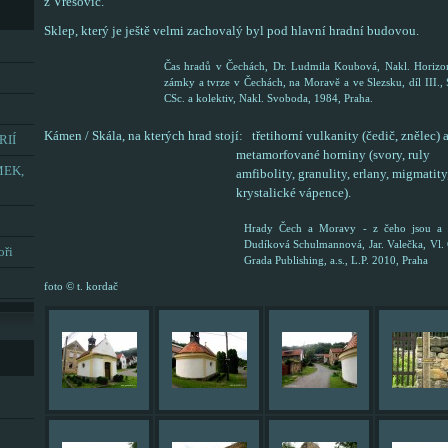
z Vřesovic.
Sklep, který je ještě velmi zachovalý byl pod hlavní hradní budovou.
Čas hradů v Čechách, Dr. Ludmila Koubová, Nakl. Horizont
zámky a tvrze v Čechách, na Moravě a ve Slezsku, díl III.,
CSc. a kolektiv, Nakl. Svoboda, 1984, Praha.
Kámen / Skála, na kterých hrad stojí: třetihorní vulkanity (čedič, znělec) a
RIÍ
metamorfované horniny (svory, ruly
MEK,
amfibolity, granulity, erlany, migmatity
krystalické vápence).
Hrady Čech a Moravy - z čeho jsou a n
Dudíková Schulmannová, Jar. Valečka, Vl.
oři
Grada Publishing, a.s., L.P. 2010, Praha
foto © t. kordač