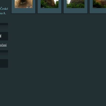
 České
ka A.
Í