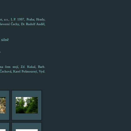
, a.s., L.P. 1997, Praha; Hrady,
 Severní Čechy, Dr. Rudolf Anděl,
 silně
,
a čem stojí, Zd. Kukal, Barb.
 Čechová, Karel Pošmourný, Vyd.