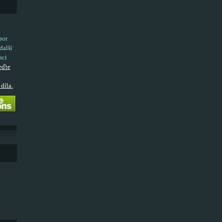
bor
další
nci
eďte
díla.