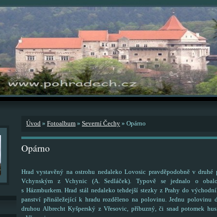
Úvod
»
Fotoalbum
»
Severní Čechy
»
Opárno
Opárno
Hrad vystavěný na ostrohu nedaleko Lovosic pravděpodobně v druhé p
Vchynským z Vchynic (A. Sedláček). Typově se jednalo o obal
s Házmburkem. Hrad stál nedaleko tehdejší stezky z Prahy do východníh
panství přináležející k hradu rozděleno na polovinu. Jednu polovinu d
druhou Albrecht Kyšperský z Vřesovic, příbuzný, či snad potomek hus