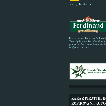
www.pohradech.cz
______________________
Pivovar založený Františkem Ferdinand
´Este, kdysi následníkem trůnu a korun
princem českým. Pivovar zůstává věrný tr
ve výrobních postupech.
______________________
ZÁKAZ PIRÁTSKÉH
KOPÍROVÁNÍ, AUTO