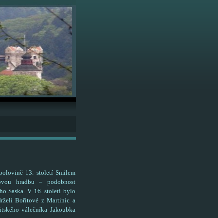
olovině 13. století Smilem
ovou hradbu – podobnost
o Saska. V 16. století bylo
rželi Bořitové z Martinic a
itského válečníka Jakoubka