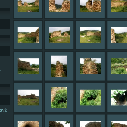
z
 SVÉ
Í