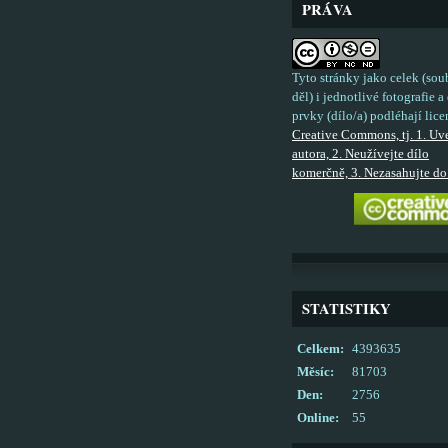
PRÁVA
Tyto stránky jako celek (sou
děl) i jednotlivé fotografie a 
prvky (dílo/a) podléhají lice
Creative Commons, tj. 1. Uv
autora, 2. Neužívejte dílo
komerčně, 3. Nezasahujte do 
STATISTIKY
Celkem:
4393635
Měsíc:
81703
Den:
2756
Online:
55