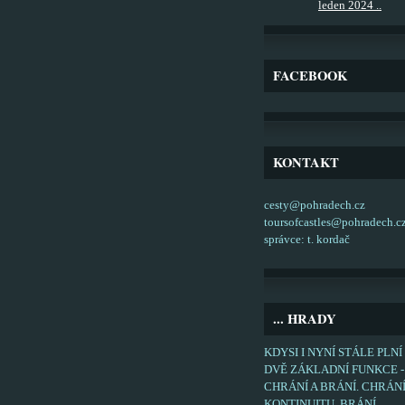
leden 2024 ..
FACEBOOK
KONTAKT
cesty@pohradech.cz
toursofcastles@pohradech.c
správce: t. kordač
... HRADY
KDYSI I NYNÍ STÁLE PLNÍ
DVĚ ZÁKLADNÍ FUNKCE -
CHRÁNÍ A BRÁNÍ. CHRÁN
KONTINUITU, BRÁNÍ