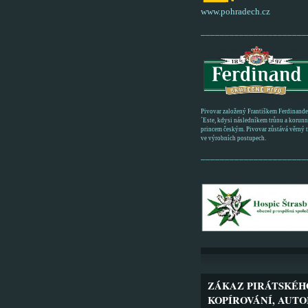
www.pohradech.cz
______________________
Pivovar založený Františkem Ferdinand
´Este, kdysi následníkem trůnu a korun
princem českým. Pivovar zůstává věrný tr
ve výrobních postupech.
______________________
ZÁKAZ PIRÁTSKÉH
KOPÍROVÁNÍ, AUTO