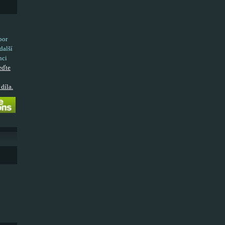
bor
další
nci
eďte
díla.