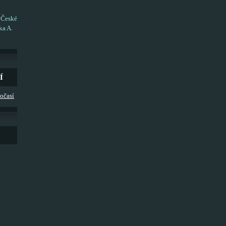
 České
ka A.
Í