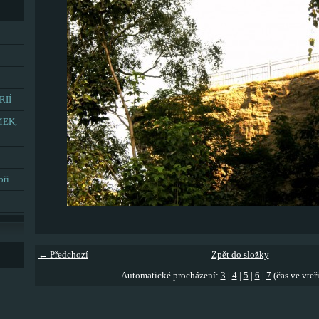
RIÍ
MEK,
oři
← Předchozí
Zpět do složky
Automatické procházení:
3
|
4
|
5
|
6
|
7
(čas ve vteř