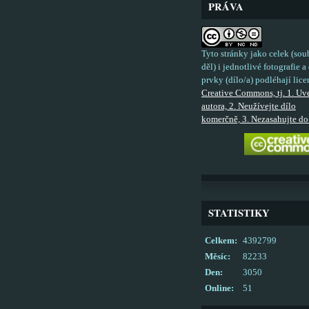
PRÁVA
Tyto stránky jako celek (sou
děl) i jednotlivé fotografie a 
prvky (dílo/a) podléhají lice
Creative Commons, tj. 1. Uv
autora, 2. Neužívejte dílo
komerčně, 3. Nezasahujte do 
STATISTIKY
Celkem:
4392799
Měsíc:
82233
Den:
3050
Online:
51