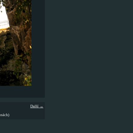
Další →
inách)