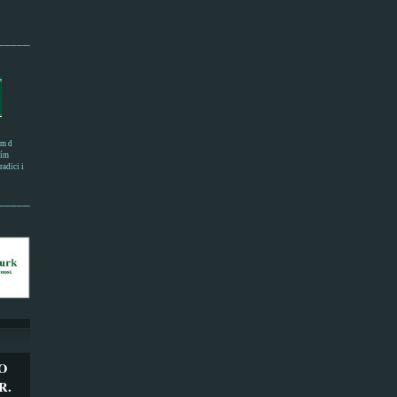
______________________
em d
ním
adici i
___________________
O
R.