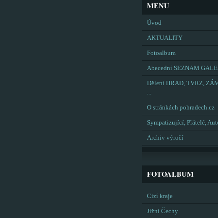
MENU
Úvod
AKTUALITY
Fotoalbum
Abecední SEZNAM GALE
Dělení HRAD, TVRZ, ZÁ
...
O stránkách pohradech.cz
Sympatizující, Přátelé, Aut
Archiv výročí
FOTOALBUM
Cizí kraje
Jižní Čechy