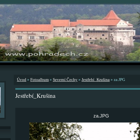
Úvod
»
Fotoalbum
»
Severní Čechy
»
Jestřebí_Krušina
»
za.JPG
Jestřebí_Krušina
za.JPG