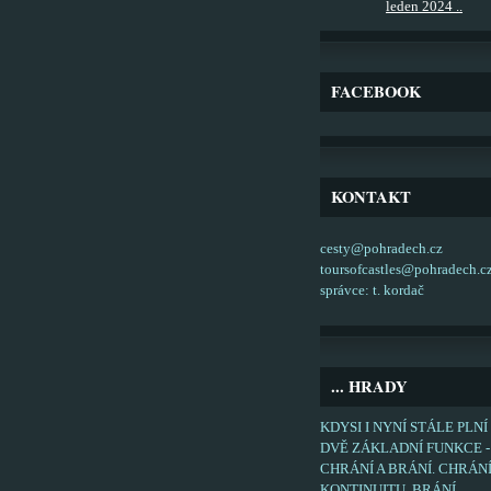
leden 2024 ..
FACEBOOK
KONTAKT
cesty@pohradech.cz
toursofcastles@pohradech.c
správce: t. kordač
... HRADY
KDYSI I NYNÍ STÁLE PLNÍ
DVĚ ZÁKLADNÍ FUNKCE -
CHRÁNÍ A BRÁNÍ. CHRÁN
KONTINUITU, BRÁNÍ