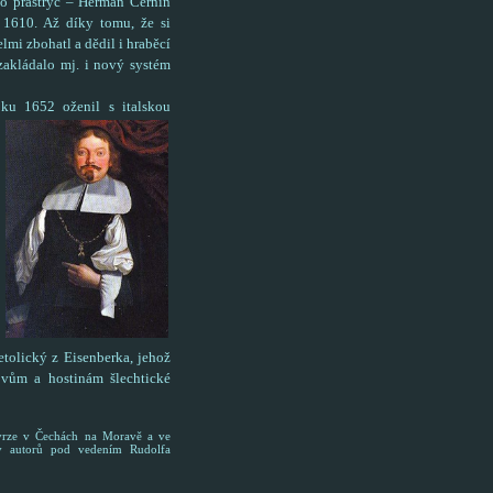
ho prastrýc – Heřman Černín
u 1610. Až díky tomu, že si
mi zbohatl a dědil i hraběcí
zakládalo mj. i nový systém
ku 1652 oženil s italskou
olický z Eisenberka, jehož
ovům a hostinám šlechtické
vrze v Čechách na Moravě a ve
tiv autorů pod vedením Rudolfa