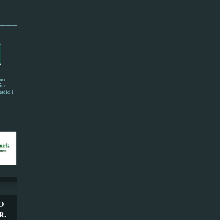
______________________
em d
ním
adici i
___________________
O
R.