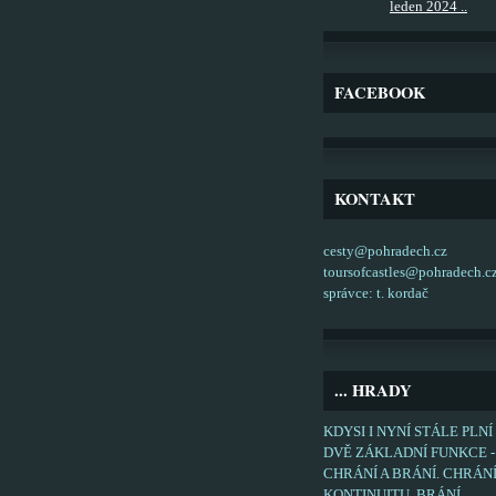
leden 2024 ..
FACEBOOK
KONTAKT
cesty@pohradech.cz
toursofcastles@pohradech.c
správce: t. kordač
... HRADY
KDYSI I NYNÍ STÁLE PLNÍ
DVĚ ZÁKLADNÍ FUNKCE -
CHRÁNÍ A BRÁNÍ. CHRÁN
KONTINUITU, BRÁNÍ