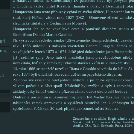
z Harasova, sídlem na Choustníku). Do panského stavu byl povýšen je
z Chudenic (kdysi přítel Kryštofa Haranta z Polžic a Bezdružic) rok
Humprechta Jana tento příbuzný vybral za svého dědice, Humprecht Jan vel
titul, který Heřman získal roku 1627 (OZZ – Obnovené zřízení zemské 
šlechtické titulatury v Čechách a na Moravě).
Humprecht Jan se po kavalírské cestě a poměrně dlouhém studiu ro
šlechtičnou Dianou Marii z Gasoldu.
Na výstavbu loveckého zámku (dříve zvaného Humprechtsberk) uzavřel
RIÍ
roku 1666 smlouvu s italským stavitelem Carlem Luragem. Zámek se
MEK,
stavěl ještě v letech 1673 a 1674. Ještě před dokončením jsem Humprecht
již jezdil se syny. Jeho italská manželka jsem pravděpodobně nikdy
nezavítala, byť celý zámek byl vlastně stavěn i kvůli ní v italském stylu.
Již roku 1666 se manželé rozešli a Diana z Gasoldu se vrátila do Itálie. Až
roku 1674 byli oficiálně rozvedeni udělením papežského dispensu.
oři
Za dobu své existence hrad jednou vyhořel a po hrubé opravě dokonce
vlivem počasí i z části spadl. Následně byl zvýšen a byly i zpevněny
základy, díky čemuž vznikl v přízemí zámku ochoz okolo celé budovy.
Druhým a posledním soukromým majitelem byl Václav Kazimír hrabě Net
následníci zámek opravovali a využívali skutečně jen k občasným l
společnosti. Počátkem 20. stol. připadl pak zámek městu Sobotce.
Zpracováno s použitím Hrady zámky a t
Slezsku, díl III., Severní Čechy, kolek
Anděla, CSc., Nakl. Svoboda, Praha, 1984.