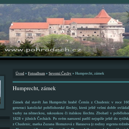
Úvod
»
Fotoalbum
»
Severní Čechy
»
Humprecht, zámek
Humprecht, zámek
Zámek dal stavět Jan Humprecht hrabě Černín z Chudenic v roce 166
generaci katolické pobělohorské šlechty, která ještě velmi dobře ovládal
vazby na německou, rakouskou či italskou šlechtu. Zbohatl v pobělohor
1628 v jižních Čechách. Po svém narození patřil nejspíše ještě do rytířs
z Chudenic, matka Zuzana Homutová z Harasova (z rodiny regenta rožmbe