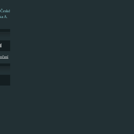
 České
ka A.
Í