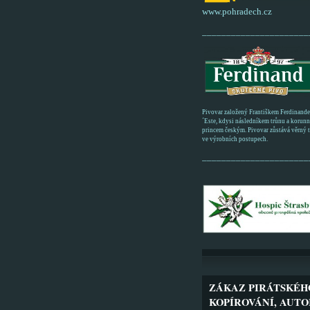
www.pohradech.cz
______________________
Pivovar založený Františkem Ferdinand
´Este, kdysi následníkem trůnu a korun
princem českým. Pivovar zůstává věrný tr
ve výrobních postupech.
______________________
ZÁKAZ PIRÁTSKÉH
KOPÍROVÁNÍ, AUTO