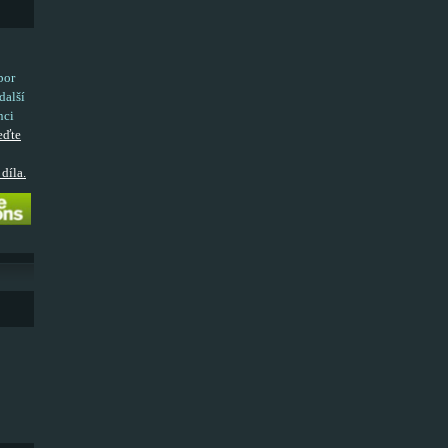
bor
další
nci
eďte
díla.