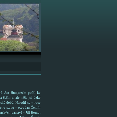
6. Jan Humprecht patřil ke
a češtinu, ale měla již úzké
ské době. Narodil se v roce
kého stavu – otec Jan Černín
rských panství – Jiří Homut