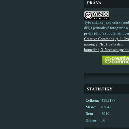
PRÁVA
Tyto stránky jako celek (sou
děl) i jednotlivé fotografie a 
prvky (dílo/a) podléhají lice
Creative Commons, tj. 1. Uv
autora, 2. Neužívejte dílo
komerčně, 3. Nezasahujte do 
STATISTIKY
Celkem:
4393177
Měsíc:
82042
Den:
2910
Online:
50