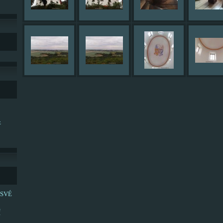
z
 SVÉ
Í