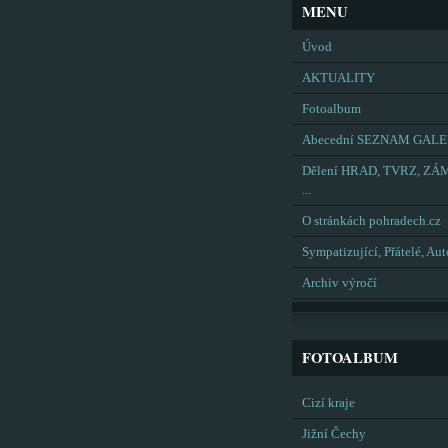
MENU
Úvod
AKTUALITY
Fotoalbum
Abecední SEZNAM GALE
Dělení HRAD, TVRZ, ZÁ
...
O stránkách pohradech.cz
Sympatizující, Přátelé, Aut
Archiv výročí
FOTOALBUM
Cizí kraje
Jižní Čechy