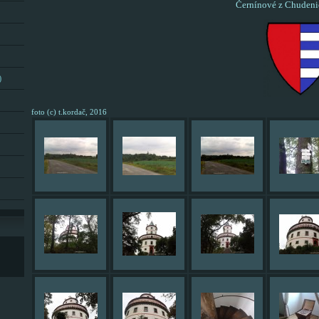
Černínové z Chudeni
)
foto (c) t.kordač, 2016