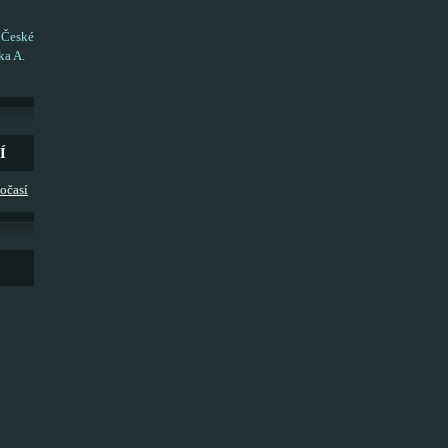
 České
ka A.
Í