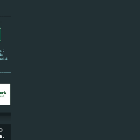
______________________
em d
ním
adici i
___________________
O
R.