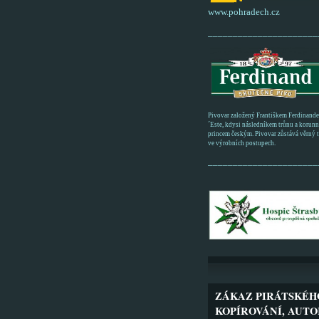
www.pohradech.cz
______________________
Pivovar založený Františkem Ferdinand
´Este, kdysi následníkem trůnu a korun
princem českým. Pivovar zůstává věrný tr
ve výrobních postupech.
______________________
ZÁKAZ PIRÁTSKÉH
KOPÍROVÁNÍ, AUTO