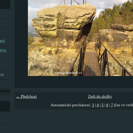
RIÍ
MEK,
oři
← Předchozí
Zpět do složky
Automatické procházení:
3
|
4
|
5
|
6
|
7
(čas ve vteř