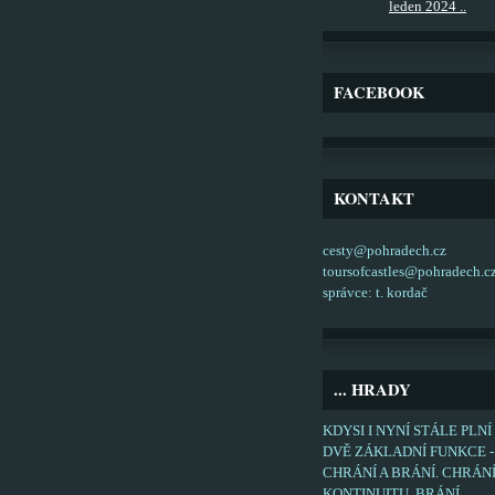
leden 2024 ..
FACEBOOK
KONTAKT
cesty@pohradech.cz
toursofcastles@pohradech.c
správce: t. kordač
... HRADY
KDYSI I NYNÍ STÁLE PLNÍ
DVĚ ZÁKLADNÍ FUNKCE -
CHRÁNÍ A BRÁNÍ. CHRÁN
KONTINUITU, BRÁNÍ