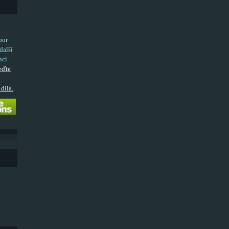
bor
další
nci
eďte
díla.