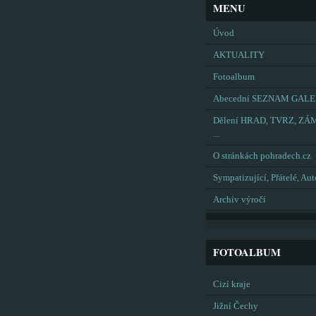
MENU
Úvod
AKTUALITY
Fotoalbum
Abecední SEZNAM GALE
Dělení HRAD, TVRZ, ZÁ
...
O stránkách pohradech.cz
Sympatizující, Přátelé, Aut
Archiv výročí
FOTOALBUM
Cizí kraje
Jižní Čechy