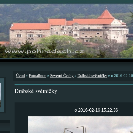
Úvod
»
Fotoalbum
»
Severní Čechy
»
Drábské světničky
»
o 2016-02-16
Drábské světničky
o 2016-02-16 15.22.36