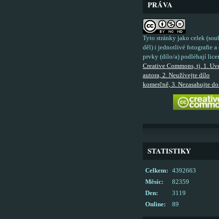
PRÁVA
Tyto stránky jako celek (sou
děl) i jednotlivé fotografie a 
prvky (dílo/a) podléhají lice
Creative Commons, tj. 1. Uv
autora, 2. Neužívejte dílo
komerčně, 3. Nezasahujte do 
STATISTIKY
Celkem:
4392663
Měsíc:
82359
Den:
3119
Online:
89