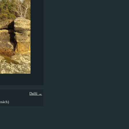
Další →
inách)