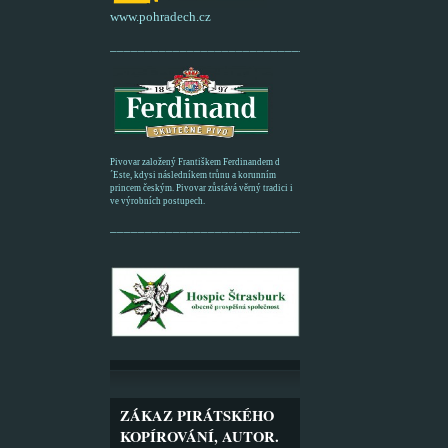
www.pohradech.cz
____________________________________________
Pivovar založený Františkem Ferdinandem d
´Este, kdysi následníkem trůnu a korunním
princem českým. Pivovar zůstává věrný tradici i
ve výrobních postupech.
_________________________________________
ZÁKAZ PIRÁTSKÉHO
KOPÍROVÁNÍ, AUTOR.