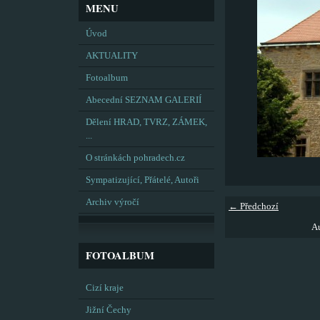
MENU
Úvod
AKTUALITY
Fotoalbum
Abecední SEZNAM GALERIÍ
Dělení HRAD, TVRZ, ZÁMEK,
...
O stránkách pohradech.cz
Sympatizující, Přátelé, Autoři
Archiv výročí
← Předchozí
Au
FOTOALBUM
Cizí kraje
Jižní Čechy