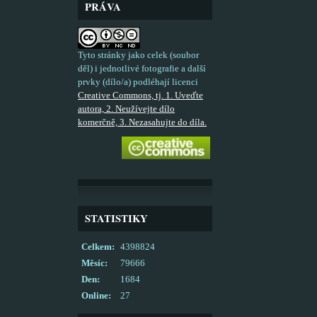
PRÁVA
Tyto stránky jako celek (soubor
děl) i jednotlivé fotografie a další
prvky (dílo/a) podléhají licenci
Creative Commons, tj. 1. Uveďte
autora, 2. Neužívejte dílo
komerčně, 3. Nezasahujte do díla.
STATISTIKY
Celkem:
4398824
Měsíc:
79666
Den:
1684
Online:
27