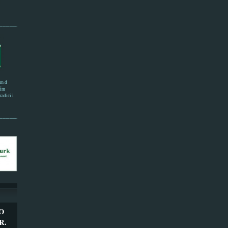
______________________
em d
ním
adici i
___________________
O
R.