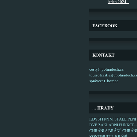
leden 2024 ..
FACEBOOK
KONTAKT
cesty@pohradech.cz
toursofcastles@pohradech.c
správce: t. kordač
... HRADY
KDYSI I NYNÍ STÁLE PLNÍ
DVĚ ZÁKLADNÍ FUNKCE -
CHRÁNÍ A BRÁNÍ. CHRÁN
KONTINUITU, BRÁNÍ