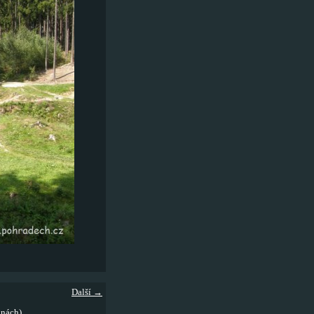
Další →
inách)