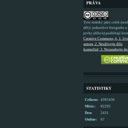
PRÁVA
Tyto stránky jako celek (sou
děl) i jednotlivé fotografie a 
prvky (dílo/a) podléhají lice
Creative Commons, tj. 1. Uv
autora, 2. Neužívejte dílo
komerčně, 3. Nezasahujte do 
STATISTIKY
Celkem:
4395436
Měsíc:
82295
Den:
2431
Online:
67