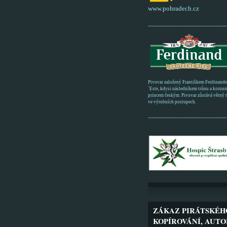
www.pohradech.cz
______________________
Pivovar založený Františkem Ferdinand
´Este, kdysi následníkem trůnu a korun
princem českým. Pivovar zůstává věrný tr
ve výrobních postupech.
______________________
ZÁKAZ PIRÁTSKÉH
KOPÍROVÁNÍ, AUTO