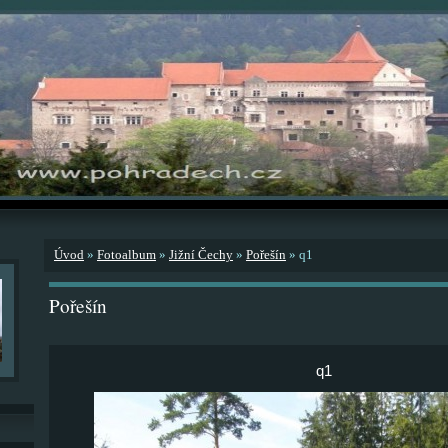
Úvod
»
Fotoalbum
»
Jižní Čechy
»
Pořešín
»
q1
Pořešín
q1