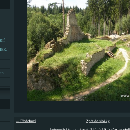
RIÍ
MEK,
oři
← Předchozí
Zpět do složky
Automatické procházení:
3
|
4
|
5
|
6
|
7
(čas ve vteř