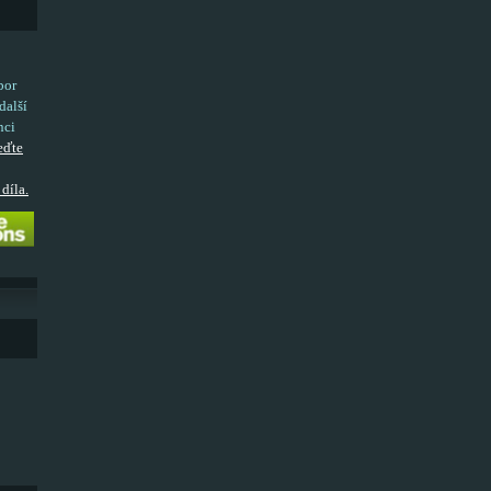
bor
další
nci
eďte
díla.