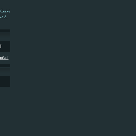
 České
ka A.
Í