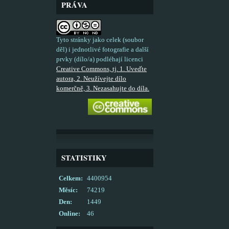
PRÁVA
Tyto stránky jako celek (soubor
děl) i jednotlivé fotografie a další
prvky (dílo/a) podléhají licenci
Creative Commons, tj. 1. Uveďte
autora, 2. Neužívejte dílo
komerčně, 3. Nezasahujte do díla.
STATISTIKY
Celkem:
4400954
Měsíc:
74219
Den:
1449
Online:
46