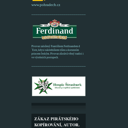
www.pohradech.cz
____________________________________________
Pivovar založený Františkem Ferdinandem d
´Este, kdysi následníkem trůnu a korunním
princem českým. Pivovar zůstává věrný tradici i
ve výrobních postupech.
_________________________________________
ZÁKAZ PIRÁTSKÉHO
KOPÍROVÁNÍ, AUTOR.