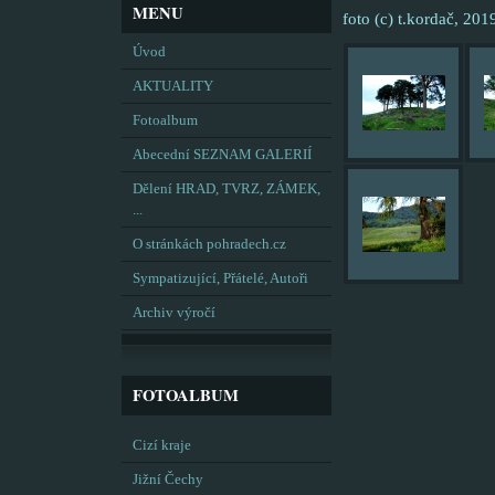
MENU
foto (c) t.kordač, 201
Úvod
AKTUALITY
Fotoalbum
Abecední SEZNAM GALERIÍ
Dělení HRAD, TVRZ, ZÁMEK,
...
O stránkách pohradech.cz
Sympatizující, Přátelé, Autoři
Archiv výročí
FOTOALBUM
Cizí kraje
Jižní Čechy